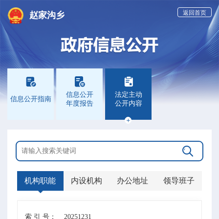
返回首页
赵家沟乡



信息公开
法定主动
信息公开指南
年度报告
公开内容


机构职能
内设机构
办公地址
领导班子
索 引 号：
20251231