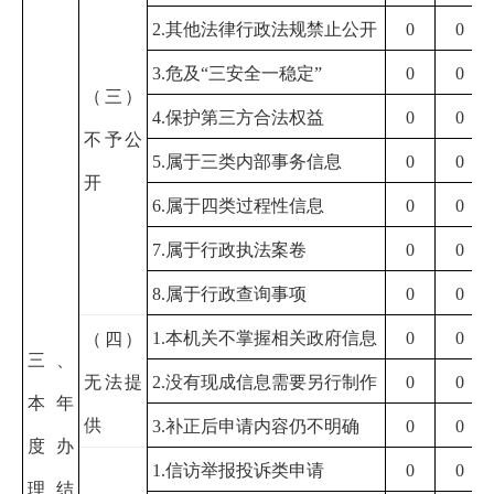
2.
其他法律行政法规禁止公开
0
0
3.
危及“三安全一稳定”
0
0
（三）
4.
保护第三方合法权益
0
0
不予公
5.
属于三类内部事务信息
0
0
开
6.
属于四类过程性信息
0
0
7.
属于行政执法案卷
0
0
8.
属于行政查询事项
0
0
1.
本机关不掌握相关政府信息
0
0
（四）
三、
无法提
2.
没有现成信息需要另行制作
0
0
本年
供
3.
补正后申请内容仍不明确
0
0
度办
1.
信访举报投诉类申请
0
0
理结