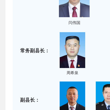
闫伟国
常务副县长：
周希泉
副县长：