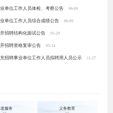
印发《天镇县新能源建设项目租用农村集体土
业性收费项目（政府性基金）目录清单并在天镇县
关于《
聘事业单位工作人员体检、考察公告
06-09
意见（试行）》的通知
告
11-28
09-24
03-16
聘事业单位工作人员综合成绩公告
06-09
发《2025年汛期受灾群众住房安置和灾后重
关于《
公开招聘结构化面试公告
05-29
01-09
公开招聘资格复审公告
05-14
发《天镇县2025年度农业生产托管服务试点
聘补充招聘事业单位工作人员拟聘用人员公示
11-27
08-25
养老服务
义务教育