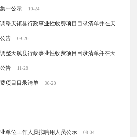
发《天镇县2026年城镇中低收入家庭公租房
费集中公示
关于《
10-24
于调整天镇县行政事业性收费项目目录清单并在天
07-27
因灾倒损住房恢复重建实施方案》的通知
的公告
关于《
09-26
05-13
政策解
发天镇县2026年度地质灾害防治实施方案的
于调整天镇县行政事业性收费项目目录清单并在天
的公告
关于《
11-28
印发天镇县农村集体债权债务化解工作实施方
收费项目目录清单
关于《
08-28
于调整天镇县行政事业性收费项目目录清单并在天
关于《
印发天镇县优化耕地、林地布局实施方案（试
的公告
关于《
07-25
天镇县行政事业性收费项目目录清单的公告
09-26
03-30
聘事业单位工作人员拟聘用人员公示
08-04