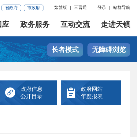
繁體版
|
三晋通
登录
|
站群导航
省政府
市政府
回应
政务服务
互动交流
走进天镇
长者模式
无障碍浏览
政府信息
政府网站


公开目录
年度报表