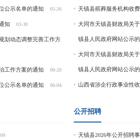
单位公示名单的通知
天镇县人民政府办公室关于印
天镇县殡葬服务机构收
05-26
工作方案》通知
通知
大同市天镇县财政局关
07-27
03-30
关于印发《天镇县2025年
镇县人民政府网站公示
规划动态调整完善工作方
天镇县人民政府办公室关于印
大同市天镇县财政局关
通知
镇县人民政府网站公示
治工作方案的通知
04-07
08-20
天镇县人民政府办公室关于
山西省涉企行政事业性
单位公示名单的通知
06-04
案的通知
大同市天镇县财政局关
通知
04-01
02-26
公开招聘
天镇县人民政府办公室关于
镇县人民政府网站公示
新改造实施方案的通知
行）
天镇县财政局关于调整
01-09
天镇县2026年公开招
-09