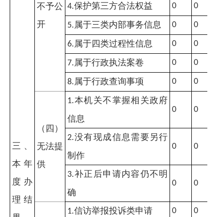
保护第三方合法权益
不予公
0
0
4.
开
属于三类内部事务信息
0
0
5.
属于四类过程性信息
0
0
6.
属于行政执法案卷
0
0
7.
属于行政查询事项
0
0
8.
本机关不掌握相关政府
1.
0
0
信息
（四）
没有现成信息需要另行
2.
三、
无法提
0
0
制作
本年
供
补正后申请内容仍不明
3.
度办
0
0
确
理结
信访举报投诉类申请
0
0
1.