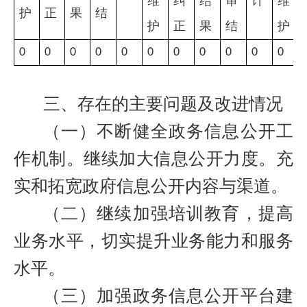
维
纠
结
审
计
维
护
正
果
结
护
正
果
结
护
0
0
0
0
0
0
0
0
0
0
0
三、存在的主要问题及改进情况
（一）不断健全政务信息公开工
作机制。继续加大信息公开力度。充
实和拓宽政府信息公开内容与渠道。
（二）继续加强培训教育，提高
业务水平，切实提升业务能力和服务
水平。
（三）加强政务信息公开平台建