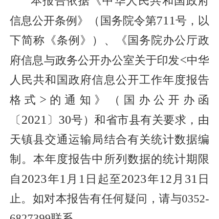
本报告依据《中华人民共和国政府
711
信息公开条例》（国务院令第
号，以
下简称《条例》）、《国务院办公厅政
<
府信息与政务公开办公室关于印发
中华
人民共和国政府信息公开工作年度报告
>
格式
的通知》（国办公开办函
2021
30
〔
〕
号）和省市县有关要求，由
天镇县交通运输局结合有关统计数据编
制。本年度报告中所列数据的统计期限
2023
1
1
2023
12
31
自
年
月
日起至
年
月
日
止。
如对本报告有任何疑问，请与
0352-
6827399
联系。