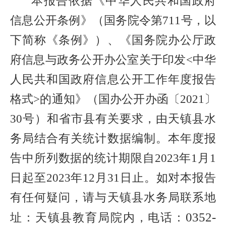
本报告依据《中华人民共和国政府
信息公开条例》（国务院令第
711
号，以
下简称《条例》）、《国务院办公厅政
府信息与政务公开办公室关于印发
<
中华
人民共和国政府信息公开工作年度报告
格式
>
的通知》（国办公开办函〔
2021
〕
30
号）和省市县有关要求，由天镇县水
务局结合有关统计数据编制。本年度报
告中所列数据的统计期限自
2023
年
1
月
1
日起至
2023
年
12
月
31
日止。如对本报告
有任何疑问，请与天镇县水务局联系
地
0352-
址：天镇县教育局院内，电话：