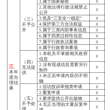
1.
属于国家秘密
0
2.
其他法律行政法规禁止
0
公开
3.
危及“三安全一稳定”
0
（三）
4.
保护第三方合法权益
不予公
0
开
5.
属于三类内部事务信息
0
6.
属于四类过程性信息
0
7.
属于行政执法案卷
0
8.
属于行政查询事项
0
1.
本机关不掌握相关政府
0
信息
（四）
2.
没有现成信息需要另行
三
、
无法提
0
制作
本年
供
3.
补正后申请内容仍不明
度办
0
确
理结
1.
信访投诉举报类申请
0
果
2.
重复申请
0
（五）
3.
要求提供公开出版物
0
不予处
4.
无正当理由大量反复申
0
理
请