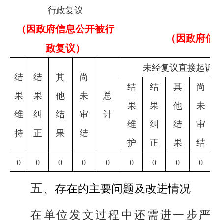
行政复议
（因政府信息公开被行
（因政府信
政复议）
未经复议直接起诉
结
结
其
尚
结
结
其
尚
果
果
他
未
总
果
果
他
未
维
纠
结
审
计
维
纠
结
审
持
正
果
结
护
正
果
结
0
0
0
0
0
0
0
0
0
五、
存在的主要问题及改进情况
在单位发文过程中还需进一步严