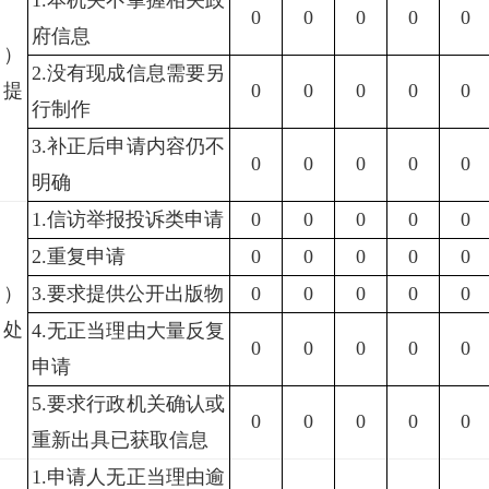
1.
本机关不掌握相关政
0
0
0
0
0
府信息
四）
2.
没有现成信息需要另
法提
0
0
0
0
0
行制作
3.
补正后申请内容仍不
0
0
0
0
0
明确
1.
信访举报投诉类申请
0
0
0
0
0
2.
重复申请
0
0
0
0
0
五）
3.
要求提供公开出版物
0
0
0
0
0
予处
4.
无正当理由大量反复
0
0
0
0
0
申请
5.
要求行政机关确认或
0
0
0
0
0
重新出具已获取信息
1.
申请人无正当理由逾