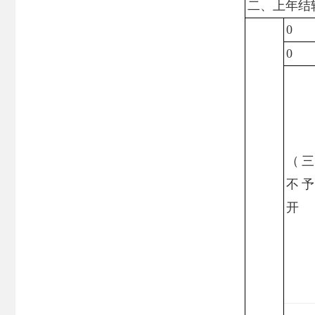
二、上年结
0
0
（
不
开