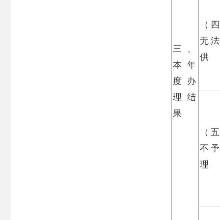
（
无
三、
供
本年
度办
理结
果
（
不
理