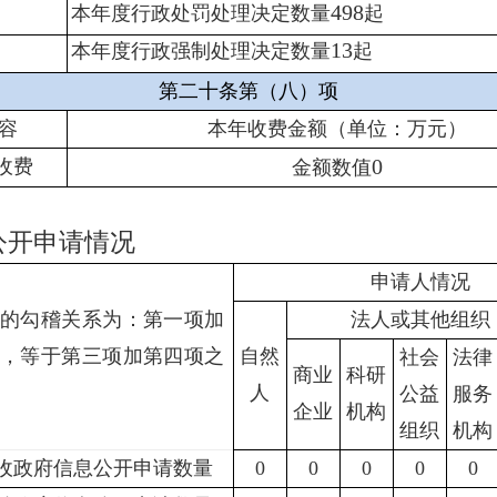
498
本年度行政处罚处理决定数量
起
13
本年度行政强制处理决定数量
起
第二十条第（八）项
容
本年收费金额（单位：万元）
0
收费
金额数值
公开申请情况
申请人情况
的勾稽关系为：第一项加
法人或其他组织
，等于第三项加第四项之
自然
社会
法律
商业
科研
人
公益
服务
企业
机构
组织
机构
收政府信息公开申请数量
0
0
0
0
0