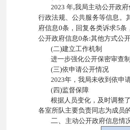
,
2023
年
我局主动公开政府
行政法规、公共服务等信息。
0
5
府信息
条，回复各类诉求
条
0
:
公开政府信息
条
其他方式公
)
(
二
建立工作机制
进一步强化公开保密审查制
)
(
三
依申请公开情况
2023
年，我局未收到依申
)
(
四
监督保障
根据人员变化，及时调整
各室所队主要负责同志为成员
二、
主动公开政府信息情