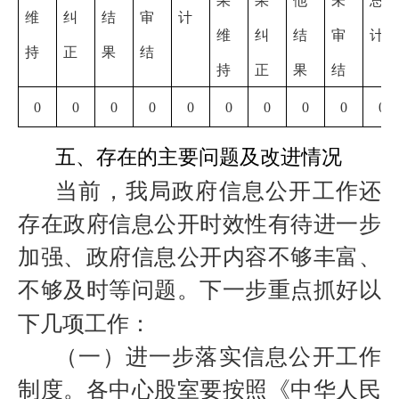
果
果
他
未
总
维
纠
结
审
计
维
纠
结
审
计
持
正
果
结
持
正
果
结
0
0
0
0
0
0
0
0
0
0
五、存在的主要问题及改进情况
当前，我局政府信息公开工作还
存在政府信息公开时效性有待进一步
加强、政府信息公开内容不够丰富、
不够及时等问题。下一步重点抓好以
下几项工作：
（一）进一步落实信息公开工作
制度。各中心股室要按照《中华人民