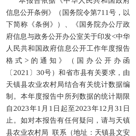
本报告依据《中华人民共和国政府
711
信息公开条例》（国务院令第
号，以
下简称《条例》）、《国务院办公厅政
<
府信息与政务公开办公室关于印发
中华
人民共和国政府信息公开工作年度报告
>
格式
的通知》（国办公开办函
2021
30
〔
〕
号）和省市县有关要求，由
天镇县农业农村局结合有关统计数据编
制。本年度报告中所列数据的统计期限
2023
1
1
2023
12
31
自
年
月
日起至
年
月
日
止。如对本报告有任何疑问，请与天镇
县农业农村局
联系（地址：天镇县文安