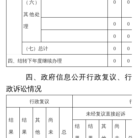
0
0
（六）
其他处
0
0
理
0
0
（七）总计
0
0
四、结转下年度继续办理
0
0
四、政府信息公开行政复议、行
政诉讼情况
行政复议
行
未经复议直接起诉
结
结
其
尚
结
结
其
尚
果
果
他
未
总