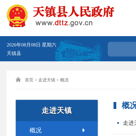
2026年08月08日
星期六
天镇县

首页
>
走进天镇
> 概况
概
走进天镇
走进
概况